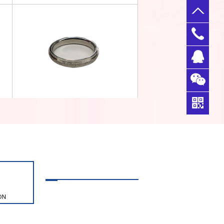
0769-
33356
QQ客
398
服