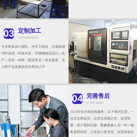
定制加工
03
CUSTOMIZATION
专业研发设计团队，纯手工制造，永葆新潮
与时俱进；经验丰富，不锈钢饰品设计—生
产—包装—销售—配送售后一条龙服务、实
力和产品质量获得业界的认可
完善售后
04
AFTER-SALES
24小时全天候在线服务；从下单到交货，一
站式全网监控，让您无后顾之忧；送货快
捷，客户遇到问题，聚豪客服人员一对一服
务及时响应，让您放心更无忧。欢迎来电洽