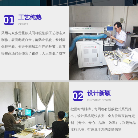
工艺纯熟
01
CRAFTS
采用与众多贵重款式同样级别的工艺标准来
制作，表面电镀白金，能防止氧化，长时间
保持光新。省去中间加工生产的环节，比直
接在商场购买便宜了很多，大大降低了成本
设计新颖
02
INNOVATIVE DESIGN
把握时尚脉搏，每周都有新的款式系列推
出，设计风格明快多变，全方位珠宝首饰定
制 （专业、专心、品质、效率），跟进饰品
流行风潮，打造属于您的爱情信物