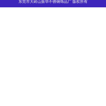
验证码：
提交留言
东莞市大岭山振华不锈钢饰品厂 版权所有