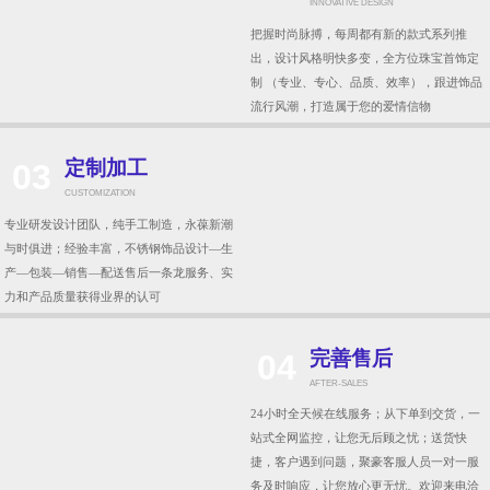
工艺纯熟
01
CRAFTS
采用与众多贵重款式同样级别的工艺标准来
制作，表面电镀白金，能防止氧化，长时间
保持光新。省去中间加工生产的环节，比直
接在商场购买便宜了很多，大大降低了成本
设计新颖
02
INNOVATIVE DESIGN
把握时尚脉搏，每周都有新的款式系列推
出，设计风格明快多变，全方位珠宝首饰定
制 （专业、专心、品质、效率），跟进饰品
流行风潮，打造属于您的爱情信物
定制加工
03
CUSTOMIZATION