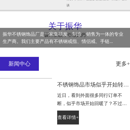
专业研发设计团队，纯手工制造，永葆新潮
与时俱进；经验丰富，不锈钢饰品设计—生
产—包装—销售—配送售后一条龙服务、实
力和产品质量获得业界的认可
完善售后
04
AFTER-SALES
24小时全天候在线服务；从下单到交货，一
站式全网监控，让您无后顾之忧；送货快
捷，客户遇到问题，聚豪客服人员一对一服
务及时响应，让您放心更无忧。欢迎来电洽
谈
关于振华
振华不锈钢饰品厂是一家集研发，制造，销售为一体的专业
设计新颖，引领风尚
生产商。我们主要产品有不锈钢戒指、情侣戒、手链...