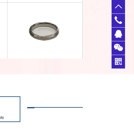
0769-
33356
QQ客
398
服