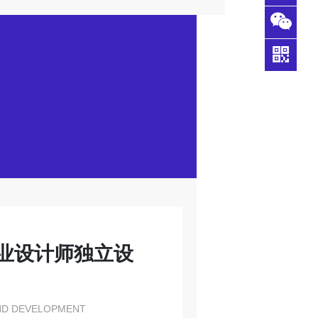
33356
QQ客
398
服
业设计师独立设
ND DEVELOPMENT