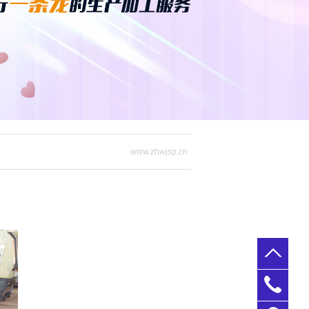
www.zhwjsp.cn