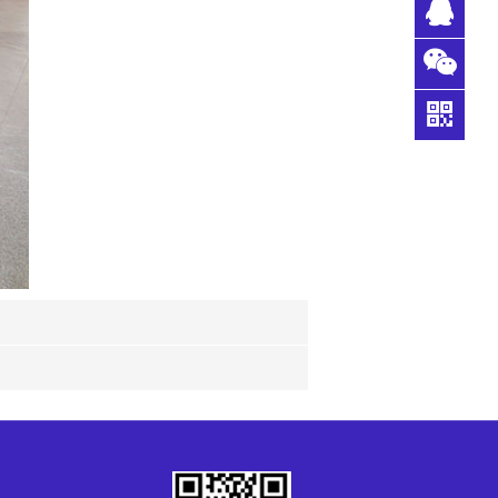
0769-
33356
QQ客
398
服